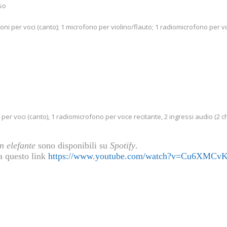
rso
ni per voci (canto); 1 microfono per violino/flauto; 1 radiomicrofono per voc
per voci (canto), 1 radiomicrofono per voce recitante, 2 ingressi audio (2 chi
n elefante
sono disponibili su
Spotify
.
 a questo link
https://www.youtube.com/watch?v=Cu6XMC